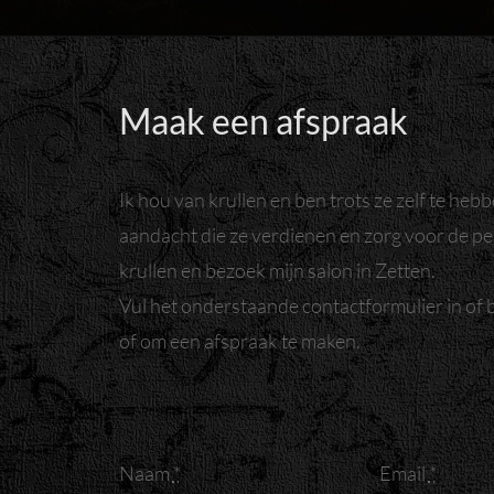
Maak een afspraak
Ik hou van krullen en ben trots ze zelf te heb
aandacht die ze verdienen en zorg voor de pe
krullen en bezoek mijn salon in Zetten.
Vul het onderstaande contactformulier in of 
of om een afspraak te maken.
Naam
*
Email
*