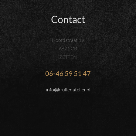
Contact
Hoofdstraat 19
6671 CB
ZETTEN
06-46 59 51 47
info@krullenatelier.nl