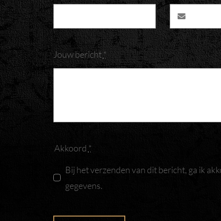
Jouw bericht
*
Akkoord
*
Bij het verzenden van dit bericht, ga ik 
gegevens.