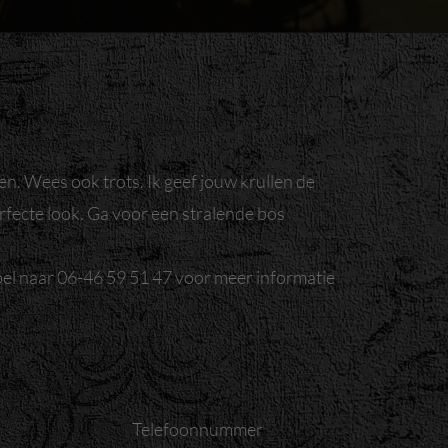
ben. Wees ook trots. Ik geef jouw krullen de
rfecte look. Ga voor een stralende bos
bel naar 06-46 59 51 47 voor meer informatie
Telefoonnummer